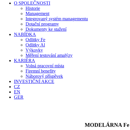
O SPOLEČNOSTI
Historie
Management
Integrovaný systém managementu
Dotační programy
Dokumenty ke stažení
NABÍDKA
Odlitky Fe
Odlitky Al
Výkovky
Měření testování amalýzy
KARIÉRA
Volná pracovní místa
Firemní benefity
Náborový příspěvek
INVESTIČNÍ AKCE
CZ
EN
GER
MODELÁRNA Fe