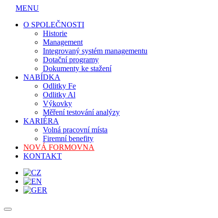
MENU
O SPOLEČNOSTI
Historie
Management
Integrovaný systém managementu
Dotační programy
Dokumenty ke stažení
NABÍDKA
Odlitky Fe
Odlitky Al
Výkovky
Měření testování analýzy
KARIÉRA
Volná pracovní místa
Firemní benefity
NOVÁ FORMOVNA
KONTAKT